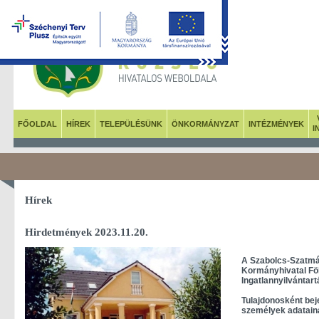
FŐOLDAL
HÍREK
TELEPÜLÉSÜNK
ÖNKORMÁNYZAT
INTÉZMÉNYEK
I
Hírek
Hirdetmények 2023.11.20.
A Szabolcs-Szatm
Kormányhivatal Föl
Ingatlannyilvántart
Tulajdonosként bej
személyek adataina