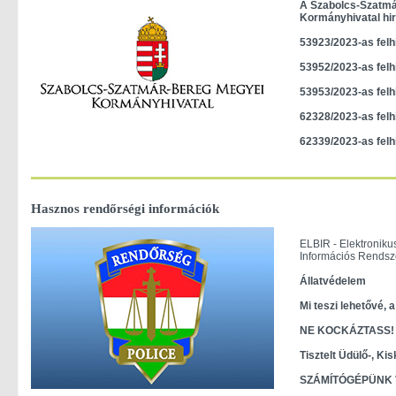
A Szabolcs-Szatm
Kormányhivatal hi
53923/2023-as felh
53952/2023-as felh
53953/2023-as felh
62328/2023-as felh
62339/2023-as felh
Hasznos rendőrségi információk
ELBIR - Elektronik
Információs Rendsz
Állatvédelem
Mi teszi lehetővé,
NE KOCKÁZTASS!
Tisztelt Üdülő-, Ki
SZÁMÍTÓGÉPÜNK