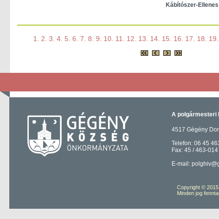
Kábítószer-Ellenes
1.
2.
3.
4.
5.
6.
7.
8.
9.
10.
11.
12.
13.
14.
15.
16.
17.
18.
19.
A polgármesteri 
4517 Gégény Domb
Telefon: 06 45 46
Fax: 45 / 463-014
E-mail: polghiv@
Copyright © 201
Minden jog fennta