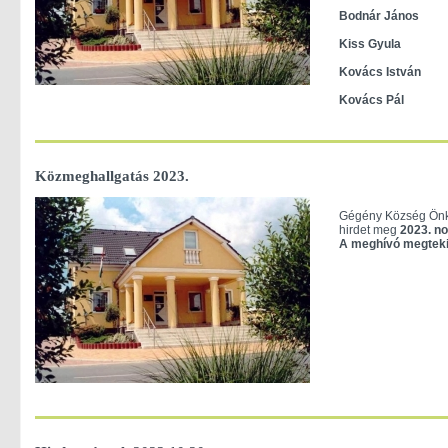
Bodnár János
Kiss Gyula
Kovács István
Kovács Pál
Közmeghallgatás 2023.
Gégény Község Önk
hirdet meg
2023. no
A meghívó megteki