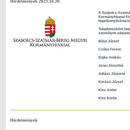
Hirdetmények 2023.10.20.
A Szabolcs-Szatm
Kormányhivatal Föl
Ingatlannyilvántart
Tulajdonosként bej
személyek adataina
Bátyi József
Csóka Ferenc
Dajka András
Jenei Józsefné
Juhász Jánosné
Karászi József
Kiss Andor
Kiss István
Hirdetmények