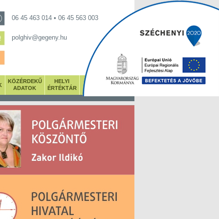
06 45 463 014 • 06 45 563 003
polghiv@gegeny.hu
KÖZÉRDEKŰ
HELYI
K
GALÉRIA
ADATOK
ÉRTÉKTÁR