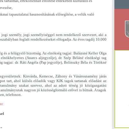
k tartalmas, értékorientált eltöltése érdekében kulturális és
rvezése,
mai tapasztalatai hasznosításának elősegítése, a velük való
, jogi személy, jogi személyiséggel nem rendelkező szervezet, aki a
pszabályban foglalt rendelkezéseket elfogadja. Az éves tagdíj 10.000
g és a felügyelő bizottság. Az elnökség tagjai: Balázsné Keller Olga
elnökhelyettes (Anarcs aljegyzője), dr. Szép Béláné elnökségi tag
ág tagjai: dr. Ráti Angéla (Pap jegyzője), Belinszky Béla és Törökné
z egyesületnek: Kisvárda, Kemecse, Záhony és Vásárosnamény járás
pot tart, ahol külsős előadók vagy KJK tagok tartanak előadást az
tanulmány utakat szervez, ahol az adott térség jó közigazgatási
tanulmányutak nagyon jó közösségformáló erővel is bírnak. A tagok
en, telefonon.
nt:
kel
."