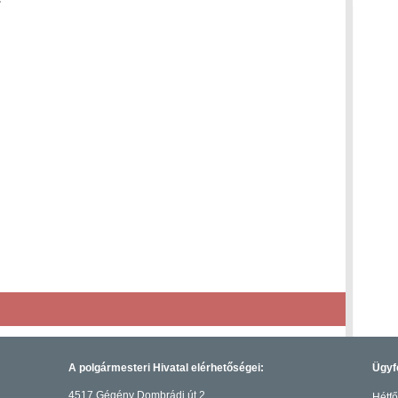
A polgármesteri Hivatal elérhetőségei:
Ügyf
4517 Gégény Dombrádi út 2.
Hétfő