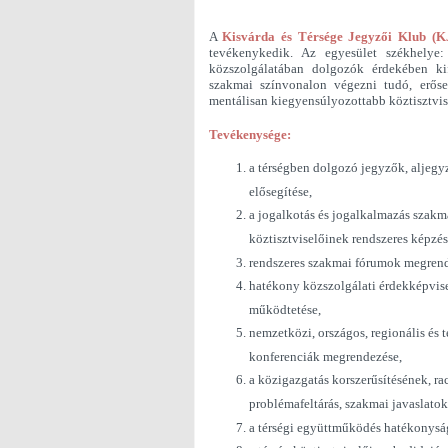
A
Kisvárda és Térsége Jegyzői Klub (K
tevékenykedik. Az egyesület székhelye
közszolgálatában dolgozók érdekében ki
szakmai színvonalon végezni tudó, erőseb
mentálisan kiegyensúlyozottabb köztisztvisel
Tevékenysége:
a térségben dolgozó jegyzők, aljeg
elősegítése,
a jogalkotás és jogalkalmazás szakm
köztisztviselőinek rendszeres képzés
rendszeres szakmai fórumok megrend
hatékony közszolgálati érdekképvise
működtetése,
nemzetközi, országos, regionális és 
konferenciák megrendezése,
a közigazgatás korszerűsítésének, r
problémafeltárás, szakmai javaslato
a térségi együttműködés hatékonyság