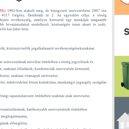
JK)
1992-ben alakult meg, de bejegyzett szervezetként 2007 óta
: 4517 Gégény, Dombrádi út 2. Az egyesület célja: a térség
fejtett tevékenység, amelyen keresztül egy munkáját magasabb
b hivatástudattal rendelkező, közösségért tenni akaró és tudó,
ői kar jöhet létre.
yzők, köztisztviselők jogalkalmazói tevékenységénekszakmai
ai színvonalának növelése érdekében a térség jegyzőinek és
e, szakmai előadások, konferenciák szervezésén keresztül,
ezése, szakmai vitanapok szervezése,
let, érdekvédelmi fórum kialakítása, munkaügyi jogsegély szolgálat
térségi tapasztalatcsere érdekében szakmai utak szervezése,
acionalizálásának, hatékonyabb szervezésének érdekében
k megfogalmazása,
ának elősegítése,