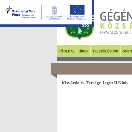
FŐOLDAL
HÍREK
TELEPÜLÉSÜNK
ÖNKO
Kisvárda és Térsége Jegyzői Klub