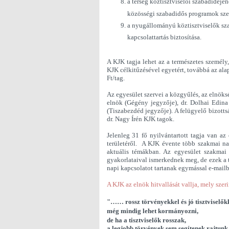
a térség köztisztviselői szabadidejéne
közösségi szabadidős programok sze
a nyugállományú köztisztviselők szak
kapcsolattartás biztosítása.
A KJK tagja lehet az a természetes személy
KJK célkitűzésével egyetért, továbbá az ala
Ft/tag.
Az egyesület szervei a közgyűlés, az elnöksé
elnök (Gégény jegyzője), dr. Dolhai Edina 
(Tiszabezdéd jegyzője). A felügyelő bizotts
dr. Nagy Írén KJK tagok.
Jelenleg 31 fő nyilvántartott tagja van a
területéről. A KJK évente több szakmai na
aktuális témákban. Az egyesület szakmai 
gyakorlataival ismerkednek meg, de ezek a 
napi kapcsolatot tartanak egymással e-mailb
A KJK az elnök hitvallását vallja, mely szeri
"…… rossz törvényekkel és jó tisztviselők
még mindig lehet kormányozni,
de ha a tisztviselők rosszak,
a legjobb törvények sem segítenek rajtunk