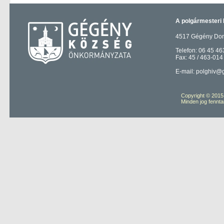
A polgármesteri 
4517 Gégény Domb
Telefon: 06 45 46
Fax: 45 / 463-014
E-mail: polghiv@
Copyright © 201
Minden jog fennta