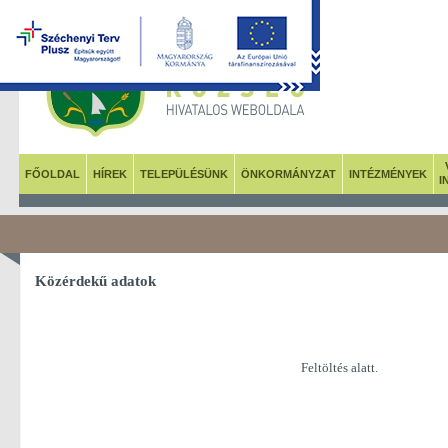
FŐOLDAL
HÍREK
TELEPÜLÉSÜNK
ÖNKORMÁNYZAT
INTÉZMÉNYEK
I
Közérdekű adatok
Feltöltés alatt.