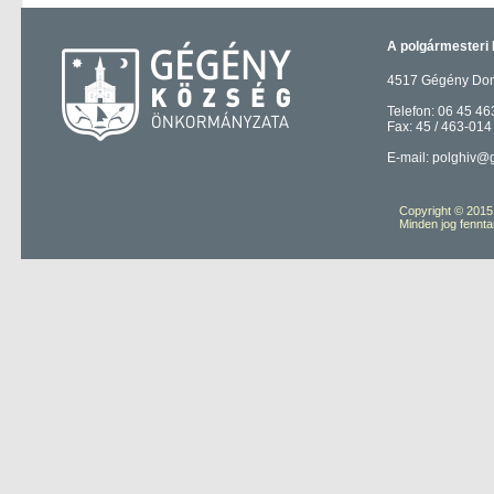
A polgármesteri 
4517 Gégény Domb
Telefon: 06 45 46
Fax: 45 / 463-014
E-mail: polghiv@
Copyright © 201
Minden jog fennta