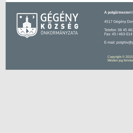
A polgármesteri 
4517 Gégény Domb
Telefon: 06 45 46
Fax: 45 / 463-014
E-mail: polghiv@
Copyright © 201
Minden jog fennta