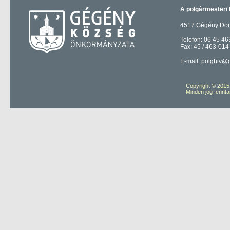
A polgármesteri 
4517 Gégény Domb
Telefon: 06 45 46
Fax: 45 / 463-014
E-mail: polghiv@
Copyright © 201
Minden jog fennta