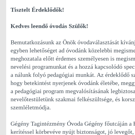
Tisztelt Érdeklődők!
Kedves leendő óvodás Szülők!
Bemutatkozásunk az Önök óvodaválasztását kíván
egyben lehetőséget ad óvodánk közelebbi megisme
meghozatala előtt érdemes személyesen is megism
nevelési programunkat és a hozzá kapcsolódó spec
a nálunk folyó pedagógiai munkát. Az érdeklődő sz
hogy betekintést nyerjenek óvodánk életébe, megg
a pedagógiai program megvalósításának legbiztosa
nevelőtestületünk szakmai felkészültsége, és kors
szemléletmódja.
Gégény Tagintézmény Óvoda Gégény főutcáján a Rá
kerítéssel körbevéve nyújt biztonságot, jó levegőt