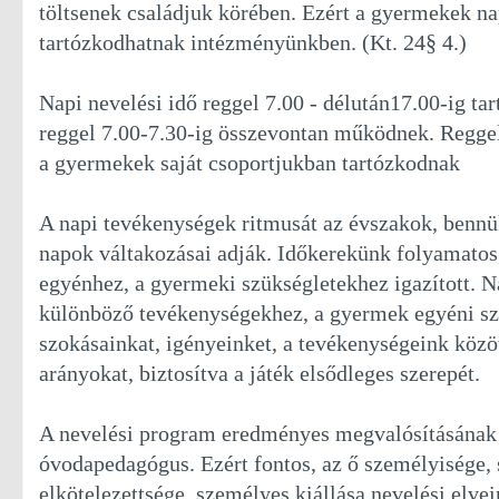
töltsenek családjuk körében. Ezért a gyermekek na
tartózkodhatnak intézményünkben. (Kt. 24§ 4.)
Napi nevelési idő reggel 7.00 - délután17.00-ig ta
reggel 7.00-7.30-ig összevontan működnek. Reggel
a gyermekek saját csoportjukban tartózkodnak
A napi tevékenységek ritmusát az évszakok, bennü
napok váltakozásai adják. Időkerekünk folyamatos
egyénhez, a gyermeki szükségletekhez igazított. 
különböző tevékenységekhez, a gyermek egyéni szü
szokásainkat, igényeinket, a tevékenységeink közö
arányokat, biztosítva a játék elsődleges szerepét.
A nevelési program eredményes megvalósításának 
óvodapedagógus. Ezért fontos, az ő személyisége,
elkötelezettsége, személyes kiállása nevelési elvein