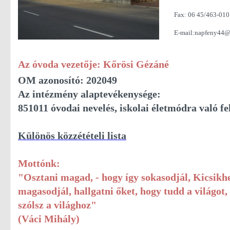
Fax: 06 45/463-010
E-mail:napfeny44@
Az óvoda vezetője: Kőrösi Gézáné
OM azonosító: 202049
Az intézmény alaptevékenysége:
851011 óvodai nevelés, iskolai életmódra való fe
Különös közzétételi lista
Mottónk:
"Osztani magad, - hogy így sokasodjál, Kicsikhe
magasodjál, hallgatni őket, hogy tudd a világot,
szólsz a világhoz"
(Váci Mihály)