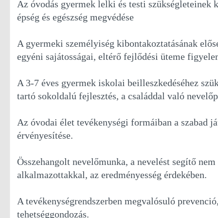
Az óvodás gyermek lelki és testi szükségleteinek kie
épség és egészség megvédése
A gyermeki személyiség kibontakoztatásának előseg
egyéni sajátosságai, eltérő fejlődési üteme figyele
A 3-7 éves gyermek iskolai beilleszkedéséhez szüks
tartó sokoldalú fejlesztés, a családdal való nevelő
Az óvodai élet tevékenységi formáiban a szabad já
érvényesítése.
Összehangolt nevelőmunka, a nevelést segítő nem
alkalmazottakkal, az eredményesség érdekében.
A tevékenységrendszerben megvalósuló prevenció,
tehetséggondozás.