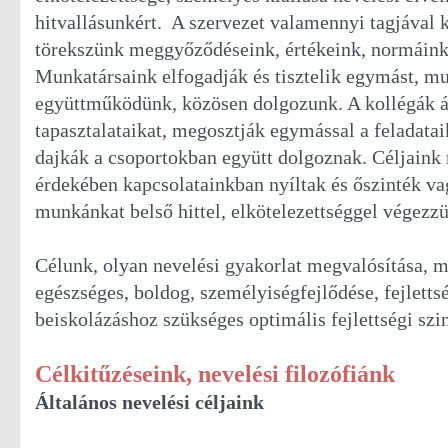
hitvallásunkért. A szervezet valamennyi tagjával 
törekszünk meggyőződéseink, értékeink, normáink
Munkatársaink elfogadják és tisztelik egymást, m
együttműködünk, közösen dolgozunk. A kollégák 
tapasztalataikat, megosztják egymással a feladatai
dajkák a csoportokban együtt dolgoznak. Céljaink
érdekében kapcsolatainkban nyíltak és őszinték v
munkánkat belső hittel, elkötelezettséggel végezzü
Célunk, olyan nevelési gyakorlat megvalósítása, 
egészséges, boldog, személyiségfejlődése, fejlettsé
beiskolázáshoz szükséges optimális fejlettségi szin
Célkitűzéseink, nevelési filozófiánk
Általános nevelési céljaink