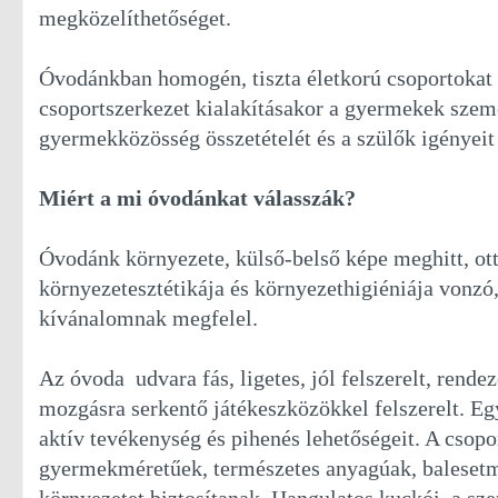
megközelíthetőséget.
Óvodánkban homogén, tiszta életkorú csoportokat
csoportszerkezet kialakításakor a gyermekek szemé
gyermekközösség összetételét és a szülők igényeit
Miért a mi óvodánkat válasszák?
Óvodánk környezete, külső-belső képe meghitt, ot
környezetesztétikája és környezethigiéniája vonz
kívánalomnak megfelel.
Az óvoda udvara fás, ligetes, jól felszerelt, rendez
mozgásra serkentő játékeszközökkel felszerelt. Egy
aktív tevékenység és pihenés lehetőségeit. A csop
gyermekméretűek, természetes anyagúak, balesetm