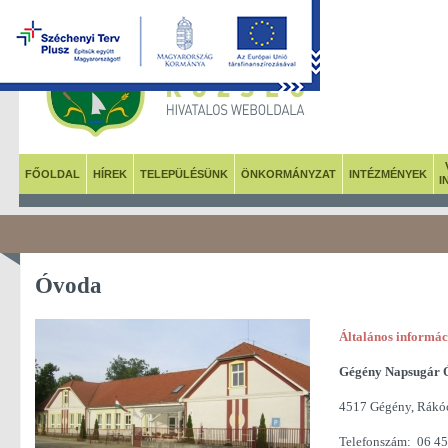
FŐOLDAL
HÍREK
TELEPÜLÉSÜNK
ÖNKORMÁNYZAT
INTÉZMÉNYEK
I
Óvoda
Általános informác
Gégény Napsugár 
4517 Gégény, Rákóc
Telefonszám: 06 4