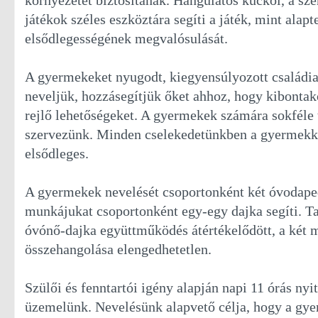
környezetet biztosítanak. Hangulatos kuckói, a szer
játékok széles eszköztára segíti a játék, mint alap
elsődlegességének megvalósulását.
A gyermekeket nyugodt, kiegyensúlyozott családi
neveljük, hozzásegítjük őket ahhoz, hogy kibonta
rejlő lehetőségeket. A gyermekek számára sokféle
szervezünk. Minden cselekedetünkben a gyermekk
elsődleges.
A gyermekek nevelését csoportonként két óvodape
munkájukat csoportonként egy-egy dajka segíti. Ta
óvónő-dajka együttműködés átértékelődött, a két
összehangolása elengedhetetlen.
Szülői és fenntartói igény alapján napi 11 órás nyi
üzemelünk. Nevelésünk alapvető célja, hogy a gye