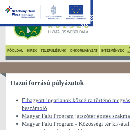
FŐOLDAL
HÍREK
TELEPÜLÉSÜNK
ÖNKORMÁNYZAT
INTÉZMÉNYEK
I
Hazai forrású pályázatok
Elhagyott ingatlanok közcélra történő megvá
beszámoló
Magyar Falu Program játszótér építés szakm
Magyar Falu Program - Közösségi tér ki/-átala