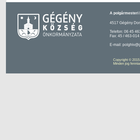
A polgármesteri 
4517 Gégény Domb
Telefon: 06 45 46
Fax: 45 / 463-014
E-mail: polghiv@
Copyright © 201
Minden jog fennta