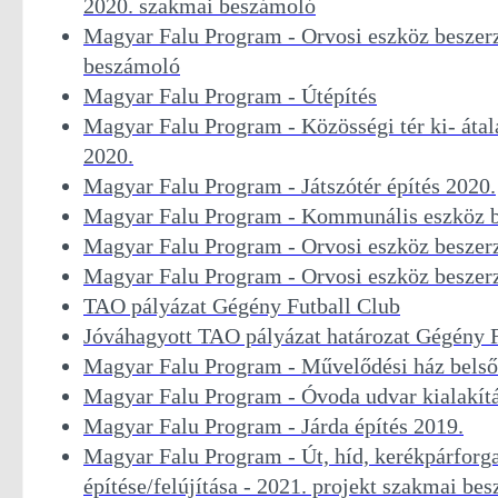
2020. szakmai beszámoló
Magyar Falu Program - Orvosi eszköz beszer
beszámoló
Magyar Falu Program - Útépítés
Magyar Falu Program - Közösségi tér ki- átala
2020.
Magyar Falu Program - Játszótér építés 2020.
Magyar Falu Program - Kommunális eszköz b
Magyar Falu Program - Orvosi eszköz beszer
Magyar Falu Program - Orvosi eszköz beszer
TAO pályázat Gégény Futball Club
Jóváhagyott TAO pályázat határozat Gégény F
Magyar Falu Program - Művelődési ház belső 
Magyar Falu Program - Óvoda udvar kialakít
Magyar Falu Program - Járda építés 2019.
Magyar Falu Program - Út, híd, kerékpárforg
építése/felújítása - 2021. projekt szakmai be