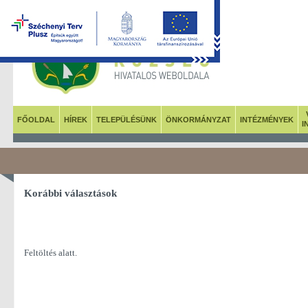
FŐOLDAL
HÍREK
TELEPÜLÉSÜNK
ÖNKORMÁNYZAT
INTÉZMÉNYEK
I
Korábbi választások
Feltöltés alatt.