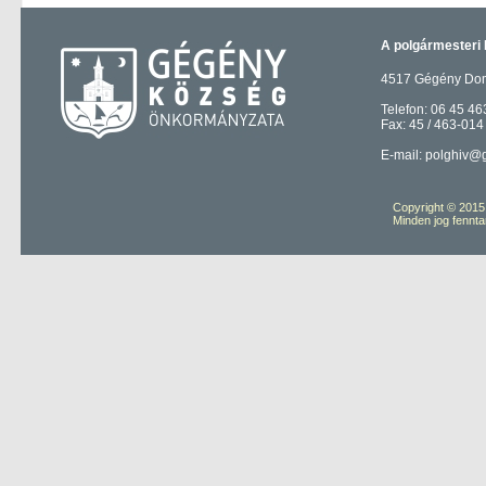
A polgármesteri 
4517 Gégény Domb
Telefon: 06 45 46
Fax: 45 / 463-014
E-mail: polghiv@
Copyright © 201
Minden jog fennta