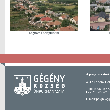
Légifotó a településről
A polgármesteri 
4517 Gégény Domb
Telefon: 06 45 46
Fax: 45 / 463-014
E-mail: polghiv@