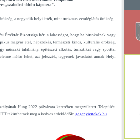
res „szabolcsi töltött káposzta”.
 örökség, a negyedik helyi érték, mint turizmus-vendéglátás örökség
 Értéktár Bizottsága kéri a lakosságot, hogy ha birtokolnak vagy
pikus magyar étel, népszokás, természeti kincs, kulturális örökség,
y műszaki találmány, építészeti alkotás, turisztikai vagy sporttal
gyelemre méltó lehet, azt jelezzék, tegyenek javaslatot annak Helyi
tályának Hung-2022 pályázata keretében megszületett Települési
t ITT tekinthetnek meg a kedves érdeklődők:
gegenyiertekek.hu