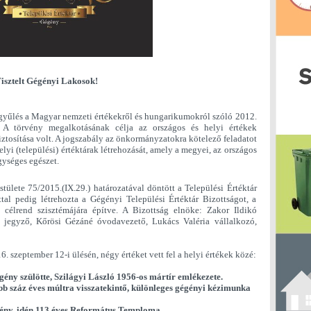
isztelt Gégényi Lakosok!
ággyűlés a Magyar nemzeti értékekről és hungarikumokról szóló 2012.
. A törvény megalkotásának célja az országos és helyi értékek
ztosítása volt. A jogszabály az önkormányzatokra kötelező feladatot
elyi (települési) értéktárak létrehozását, amely a megyei, az országos
egységes egészet.
lete 75/2015.(IX.29.) határozatával döntött a Települési Értéktár
attal pedig létrehozta a Gégényi Települési Értéktár Bizottságot, a
ő célrend szisztémájára építve. A Bizottság elnöke: Zakor Ildikó
ga jegyző, Kőrösi Gézáné óvodavezető, Lukács Valéria vállalkozó,
. szeptember 12-i ülésén, négy értéket vett fel a helyi értékek közé:
gény szülötte, Szilágyi László 1956-os mártír emlékezete.
öbb száz éves múltra visszatekintő, különleges gégényi kézimunka
gény, idén 113 éves Református Temploma.