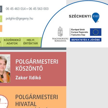
06 45 463 014 • 06 45 563 003
polghiv@gegeny.hu
KÖZÉRDEKŰ
HELYI
K
GALÉRIA
ADATOK
ÉRTÉKTÁR