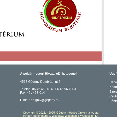
A polgármesteri Hivatal elérhetőségei:
Ügyf
4517 Gégény Dombrádi út 2.
Hétfő
Kedd:
Telefon: 06 45 463 014 • 06 45 563 003
Szerd
Fax: 45 / 463-014
Csütö
E-mail: polghiv@gegeny.hu
Pénte
Copyright © 2015. - 2025. Gégény Község Önkormányzata.
Minden jog fenntartva.
Weboldal: Webshop & Webdesign Kft.