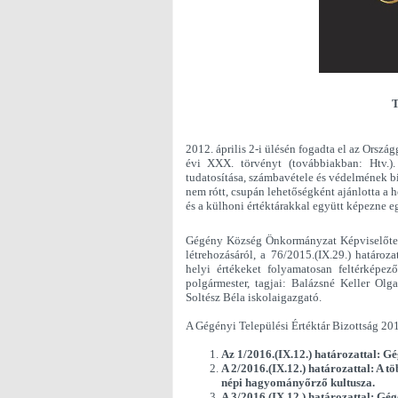
T
2012. április 2-i ülésén fogadta el az Orsz
évi XXX. törvényt (továbbiakban: Htv.)
tudatosítása, számbavétele és védelmének bi
nem rótt, csupán lehetőségként ajánlotta a h
és a külhoni értéktárakkal együtt képezne 
Gégény Község Önkormányzat Képviselőtestü
létrehozásáról, a 76/2015.(IX.29.) határoz
helyi értékeket folyamatosan feltérképez
polgármester, tagjai: Balázsné Keller Ol
Soltész Béla iskolaigazgató.
A Gégényi Települési Értéktár Bizottság 2016
Az 1/2016.(IX.12.) határozattal: Gé
A 2/2016.(IX.12.) határozattal: A t
népi hagyományőrző kultusza.
A 3/2016.(IX.12.) határozattal: Gé