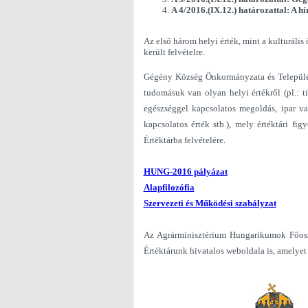
A 4/2016.(IX.12.) határozattal: A hí
Az első három helyi érték, mint a kulturális
került felvételre.
Gégény Község Önkormányzata és Települési
tudomásuk van olyan helyi értékről (pl.: ti
egészséggel kapcsolatos megoldás, ipar vag
kapcsolatos érték stb.), mely értéktári fi
Értéktárba felvételére.
HUNG-2016 pályázat
Alapfilozófia
Szervezeti és Működési szabályzat
Az Agrárminisztérium Hungarikumok Főosz
Értéktárunk hivatalos weboldala is, amelye