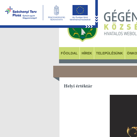
FŐOLDAL
HÍREK
TELEPÜLÉSÜNK
ÖNKO
Helyi értéktár