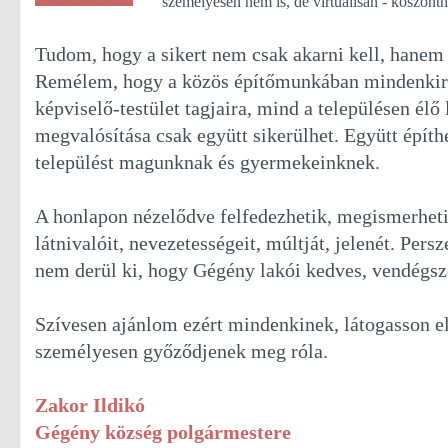
személyesen nem is, de virtuálisan - köszönt
Tudom, hogy a sikert nem csak akarni kell, hanem d
Remélem, hogy a közös építőmunkában mindenkire
képviselő-testület tagjaira, mind a településen élő
megvalósítása csak együtt sikerülhet. Együtt építh
települést magunknak és gyermekeinknek.
A honlapon nézelődve felfedezhetik, megismerheti
látnivalóit, nevezetességeit, múltját, jelenét. Persz
nem derül ki, hogy Gégény lakói kedves, vendégsz
Szívesen ajánlom ezért mindenkinek, látogasson e
személyesen győződjenek meg róla.
Zakor Ildikó
Gégény község polgármestere