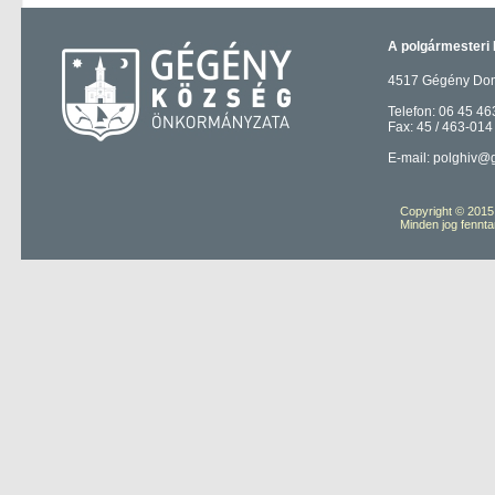
A polgármesteri 
4517 Gégény Domb
Telefon: 06 45 46
Fax: 45 / 463-014
E-mail: polghiv@
Copyright © 201
Minden jog fennta