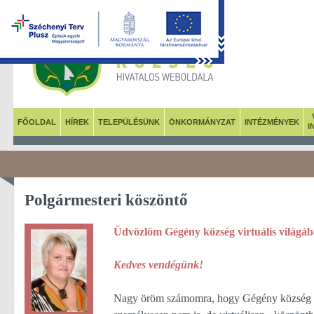
FŐOLDAL
HÍREK
TELEPÜLÉSÜNK
ÖNKORMÁNYZAT
INTÉZMÉNYEK
I
Polgármesteri köszöntő
Üdvözlöm Gégény község virtuális világáb
Kedves vendégünk!
Nagy öröm számomra, hogy Gégény község p