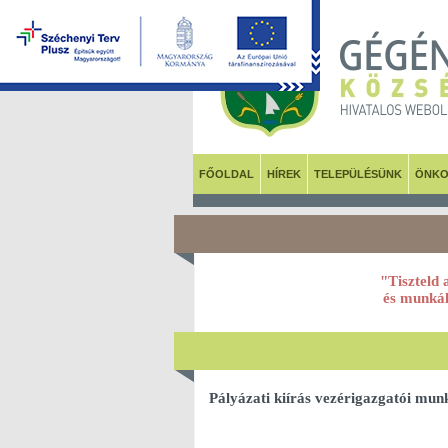
FŐOLDAL
HÍREK
TELEPÜLÉSÜNK
ÖNKO
"Tiszteld 
és munkál
Pályázati kiírás vezérigazgatói mu