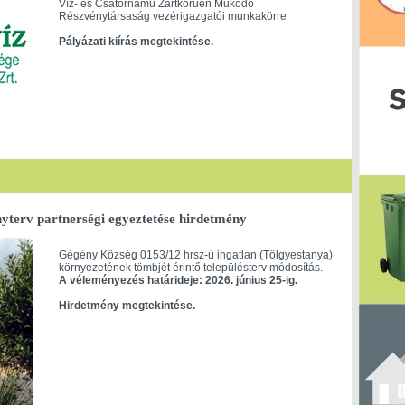
Víz- és Csatornamű Zártkörűen Működő
Részvénytársaság vezérigazgatói munkakörre
Pályázati kiírás megtekintése.
yterv partnerségi egyeztetése hirdetmény
Gégény Község 0153/12 hrsz-ú ingatlan (Tölgyestanya)
környezetének tömbjét érintő településterv módosítás.
A véleményezés határideje: 2026. június 25-ig.
Hirdetmény megtekintése.