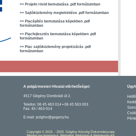
>> Projekt rövid bemutatása .pdf formátumban
>> Sajtòközlemény megtekintése .pdf formátumban
>> Piacépítés bemutatása képekben .pdf
formátumban
>> Piacfejlesztés bemutatása képekben .pdf
formátumban
>> Piac sajtòközlemény projektzárás .pdf
formátumban
A polgármesteri Hivatal elérhetőségei:
Ügyf
4517 Gégény Dombrádi út 2.
Hétfő
Kedd:
Telefon: 06 45 463 014 • 06 45 563 003
Szerd
Fax: 45 / 463-014
Csütö
E-mail: polghiv@gegeny.hu
Pénte
Copyright © 2015. - 2025. Gégény Község Önkormányzata.
Minden jog fenntartva.
Weboldal: Webshop & Webdesign Kft.