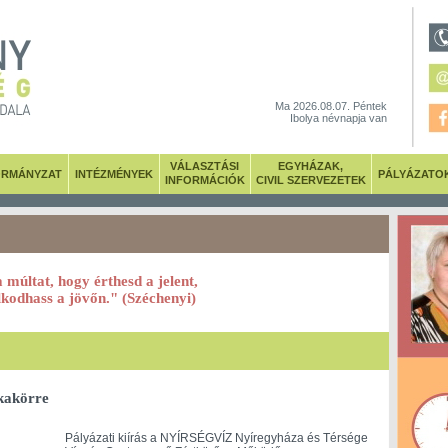
Ma 2026.08.07. Péntek
Ibolya névnapja van
VÁLASZTÁSI
EGYHÁZAK,
RMÁNYZAT
INTÉZMÉNYEK
PÁLYÁZATO
INFORMÁCIÓK
CIVIL SZERVEZETEK
a múltat, hogy érthesd a jelent,
kodhass a jövőn." (Széchenyi)
nkakörre
Pályázati kiírás a NYÍRSÉGVÍZ Nyíregyháza és Térsége