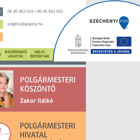
06 45 463 014 • 06 45 563 003
polghiv@gegeny.hu
KÖZÉRDEKŰ
HELYI
K
GALÉRIA
ADATOK
ÉRTÉKTÁR