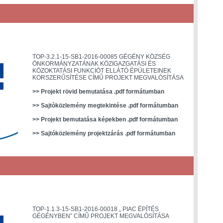
TOP-3.2.1-15-SB1-2016-00085 GÉGÉNY KÖZSÉG
ÖNKORMÁNYZATÁNAK KÖZIGAZGATÁSI ÉS
KÖZOKTATÁSI FUNKCIÓT ELLÁTÓ ÉPÜLETEINEK
KORSZERŰSÍTÉSE CÍMŰ PROJEKT MEGVALÓSÍTÁSA
>> Projekt rövid bemutatása .pdf formátumban
>> Sajtòközlemény megtekintése .pdf formátumban
>> Projekt bemutatása képekben .pdf formátumban
>> Sajtóközlemény projektzárás .pdf formátumban
TOP-1.1.3-15-SB1-2016-00018 „ PIAC ÉPÍTÉS
GÉGÉNYBEN” CÍMŰ PROJEKT MEGVALÓSÍTÁSA