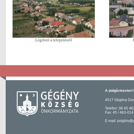
Légifotó a településről
A polgármesteri 
4517 Gégény Domb
Telefon: 06 45 46
Fax: 45 / 463-014
E-mail: polghiv@