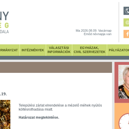
Ma 2026.08.09. Vasárnap
Emőd névnapja van
VÁLASZTÁSI
EGYHÁZAK,
RMÁNYZAT
INTÉZMÉNYEK
PÁLYÁZATO
INFORMÁCIÓK
CIVIL SZERVEZETEK
.19.
Települési zárlat elrendelése a mézelő méhek nyúlós
költésrothadása miatt.
Határozat megtekintése.