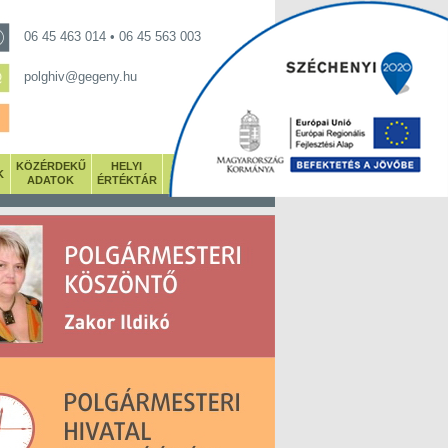
06 45 463 014 • 06 45 563 003
polghiv@gegeny.hu
KÖZÉRDEKŰ
HELYI
K
GALÉRIA
ADATOK
ÉRTÉKTÁR