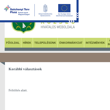
FŐOLDAL
HÍREK
TELEPÜLÉSÜNK
ÖNKORMÁNYZAT
INTÉZMÉNYEK
I
Korábbi választások
Feltöltés alatt.