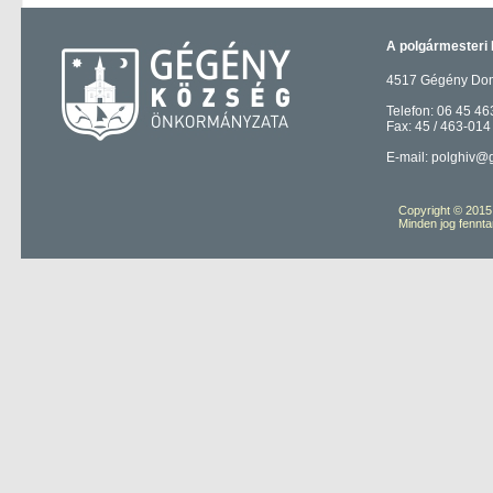
A polgármesteri 
4517 Gégény Domb
Telefon: 06 45 46
Fax: 45 / 463-014
E-mail: polghiv@
Copyright © 201
Minden jog fennta